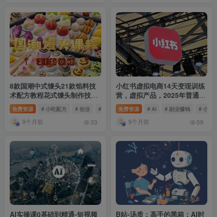
8款国潮中式馒头21款馅料技
小红书虚拟电商14天变现训练
术配方教程花式馒头制作技术
营，虚拟产品，2025年普通人
视频教程
在小红书最后的搞钱机会
免费资源
# 小吃配方
# 创业
# 中式面点教程
免费资源
# AI
# 副业赚钱
# 小
9个月前
9个月前
33
59
AI实操课0基础到精通-短视频
B站-汤质：高手的黑箱：AI时