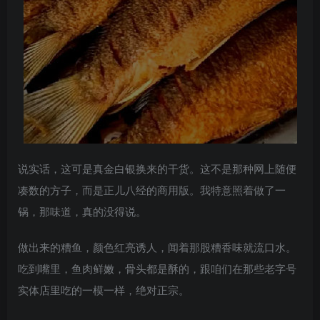
说实话，这可是真金白银换来的干货。这不是那种网上随便
凑数的方子，而是正儿八经的商用版。我特意照着做了一
锅，那味道，真的没得说。
做出来的糟鱼，颜色红亮诱人，闻着那股糟香味就流口水。
吃到嘴里，鱼肉鲜嫩，骨头都是酥的，跟咱们在那些老字号
实体店里吃的一模一样，绝对正宗。