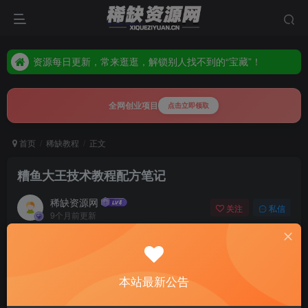
资源每日更新，常来逛逛，解锁别人找不到的“宝藏”！
全站隐藏高价值资源，多逛多刷，惊喜就在下一页等你发掘！
资源每日更新，常来逛逛，解锁别人找不到的“宝藏”！
全站隐藏高价值资源，多逛多刷，惊喜就在下一页等你发掘！
全网创业项目
点击立即领取
首页
稀缺教程
正文
糟鱼大王技术教程配方笔记
稀缺资源网
关注
私信
9个月前更新
0
53
11
免费资源
糟鱼大王技术教程配方笔记
本站最新公告
此内容为免费资源，请登录后查看