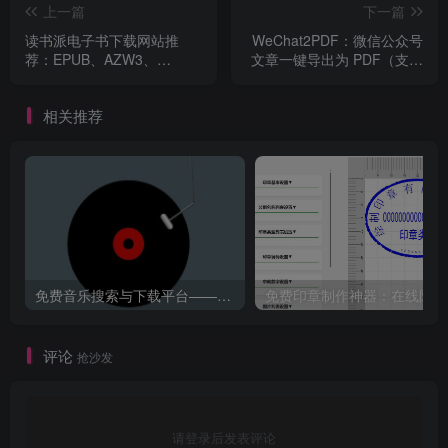
上一篇
下一篇
读书派电子书下载网站推
WeChat2PDF：微信公众号
荐：EPUB、AZW3、
文章一键导出为 PDF（支持
MOBI、PDF全格式（免注
批量与普通网页链接）
册、免费、无广告）
相关推荐
免费音乐搜索与下载平台——歌曲海，轻松找到你喜欢的歌！
免
评论
抢沙发
请登录后发表评论