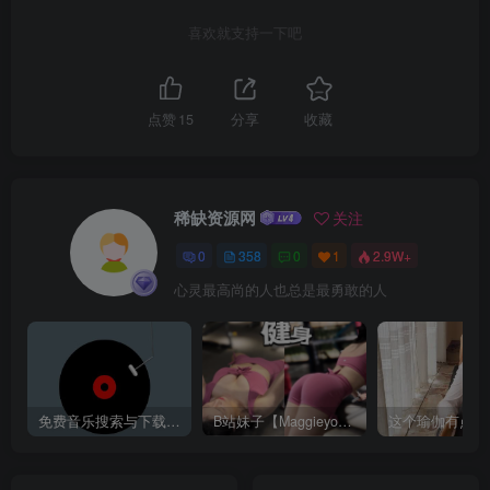
喜欢就支持一下吧
点赞
15
分享
收藏
稀缺资源网
关注
0
358
0
1
2.9W+
心灵最高尚的人也总是最勇敢的人
免费音乐搜索与下载平台——歌曲海，轻松找到你喜欢的歌！
B站妹子【Maggieyoo】付费充电视频合集