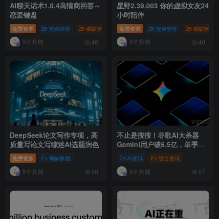
AI聊天话术1.0.4高情商回答～
星野2.39.003 你的虚拟女友24
恋爱键盘
小时陪伴
免费资源
安卓软件
稀缺软件
免费资源
安卓软件
稀缺软件
9个月前
9个月前
46
40
DeepSeek论文写作专项，高
不止是搜搜！谷歌AI大杀器
质量写论文写综述AI选题润色
Gemini用户破6.5亿，单季狂
揽千亿美金！
免费资源
稀缺教程
AI资讯
综合资讯
9个月前
9个月前
50
57