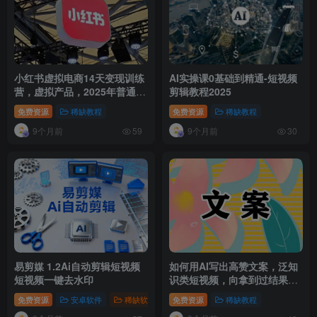
小红书虚拟电商14天变现训练
AI实操课0基础到精通-短视频
营，虚拟产品，2025年普通人
剪辑教程2025
在小红书最后的搞钱机会
免费资源
稀缺教程
免费资源
稀缺教程
9个月前
9个月前
59
30
易剪媒 1.2Ai自动剪辑短视频
如何用AI写出高赞文案，泛知
短视频一键去水印
识类短视频，向拿到过结果的
人学才有用
免费资源
安卓软件
稀缺软件
免费资源
稀缺教程