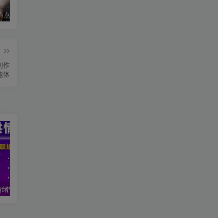
这个瑜伽有点费鼻血，油管I’m ASMR TheJessieJiang瑜伽合集
免费印章制作神器：在线防伪印章与做旧印章轻松搞定
WeChat2PDF：微信公众号文章一键导出为 PDF（支持批量与普通网页链接）
篇
制作
能体
高情商沟通与情绪管理：提升两性关系与人际技巧的心理学教程
AI数字人制作与实战课程，助你从零基础小白到AI数字人大神