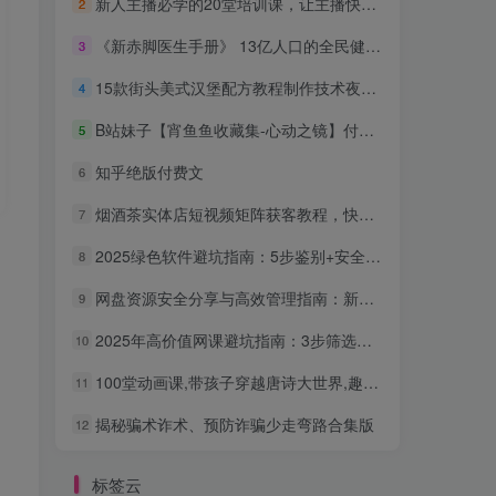
新人主播必学的20堂培训课，让主播快速成长的必学课程，帮你直播能力快速打造的实操方法
2
《新赤脚医生手册》 13亿人口的全民健康指导手册
3
15款街头美式汉堡配方教程制作技术夜市摆摊小吃创业视频商业课程
4
B站妹子【宵鱼鱼收藏集-心动之镜】付费充电合集，手慢无
5
知乎绝版付费文
6
烟酒茶实体店短视频矩阵获客教程，快速实现门店营收多翻N倍
7
2025绿色软件避坑指南：5步鉴别+安全获取，远离捆绑与病毒
8
网盘资源安全分享与高效管理指南：新手也能轻松上手
9
2025年高价值网课避坑指南：3步筛选稀缺优质资源，告别无效学习
10
100堂动画课,带孩子穿越唐诗大世界,趣味唐诗启蒙系统课程
11
揭秘骗术诈术、预防诈骗少走弯路合集版
12
标签云