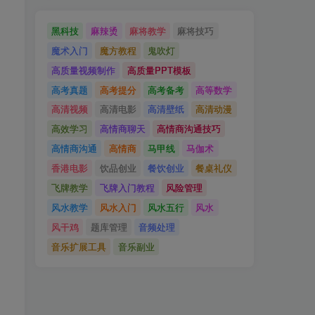
黑科技
麻辣烫
麻将教学
麻将技巧
魔术入门
魔方教程
鬼吹灯
高质量视频制作
高质量PPT模板
高考真题
高考提分
高考备考
高等数学
高清视频
高清电影
高清壁纸
高清动漫
高效学习
高情商聊天
高情商沟通技巧
高情商沟通
高情商
马甲线
马伽术
香港电影
饮品创业
餐饮创业
餐桌礼仪
飞牌教学
飞牌入门教程
风险管理
风水教学
风水入门
风水五行
风水
风干鸡
题库管理
音频处理
音乐扩展工具
音乐副业