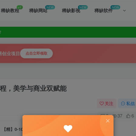
+1
NEW
NEW
NEW
稀缺教程
稀缺网站
稀缺影视
稀缺软件
！
你发掘！
！
你发掘！
网创业项目
点击立即领取
营课程，美学与商业双赋能
关注
私信
0
37
6
【精】0-1000W医美高阶特训营课程，美学与商业双赋能