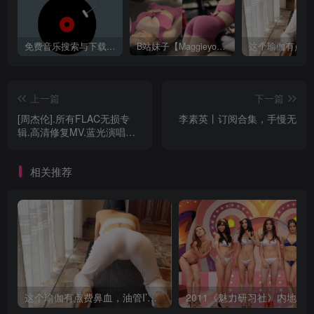
免费音乐搜索与下载平台——歌曲海，轻松找到你喜欢的歌！
B站妹子【Maggieyoo】付费充电视频合集
上一篇
下一篇
[周杰伦].所有FLAC无损专
李素英丨订阅合集，手慢无
辑.高清修复MV.蓝光演唱会.
私人收藏.有图有证明
（229G）
相关推荐
这个瑜伽有点费鼻血，油管I’m ASMR TheJessieJiang瑜伽合集