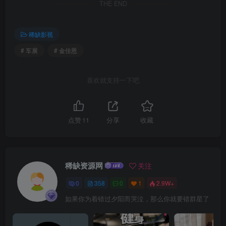
THE END
稀缺影视
# 车展
# 金佳恩
喜欢就支持一下吧
点赞
11
分享
收藏
稀缺资源网
关注
0
358
0
1
2.9W+
如果你为着错过夕阳而哭泣，那么你就要错群星了