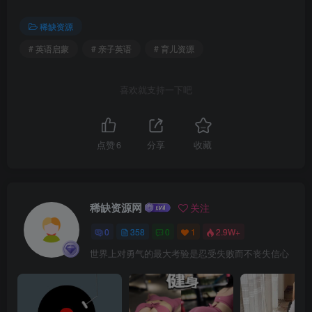
稀缺资源
# 英语启蒙
# 亲子英语
# 育儿资源
喜欢就支持一下吧
点赞
6
分享
收藏
稀缺资源网
关注
0
358
0
1
2.9W+
世界上对勇气的最大考验是忍受失败而不丧失信心