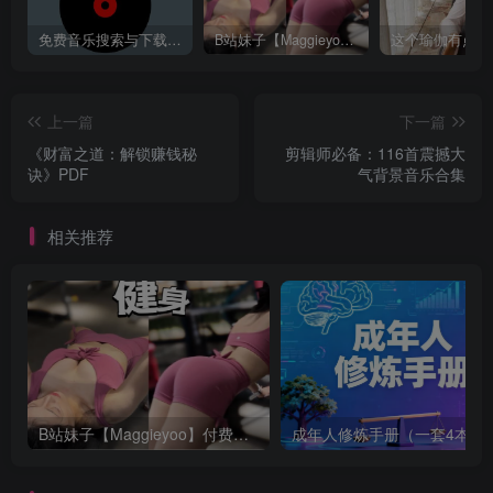
免费音乐搜索与下载平台——歌曲海，轻松找到你喜欢的歌！
B站妹子【Maggieyoo】付费充电视频合集
上一篇
下一篇
《财富之道：解锁赚钱秘
剪辑师必备：116首震撼大
诀》PDF
气背景音乐合集
相关推荐
B站妹子【Maggieyoo】付费充电视频合集
成年人修炼手册（