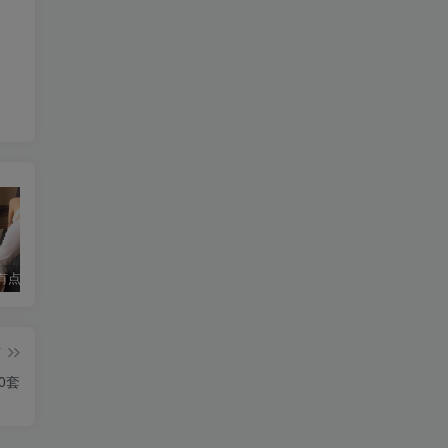
这个瑜伽有点费鼻血，油管I’m ASMR TheJessieJiang瑜伽合集
免费印章制作神器：在线防伪印章与做旧印章轻松搞定
WeChat2PDF：微信公众号文章一键导出为 PDF（支持批量与普通网页链接）
篇
0套