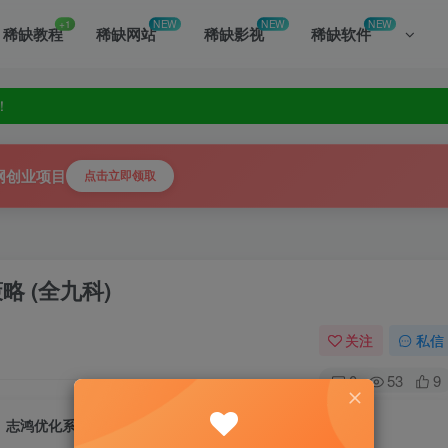
+1
NEW
NEW
NEW
稀缺教程
稀缺网站
稀缺影视
稀缺软件
！
你发掘！
！
你发掘！
网创业项目
点击立即领取
略 (全九科)
关注
私信
0
53
9
志鸿优化系列丛书2025高考应试策略 (全九科)