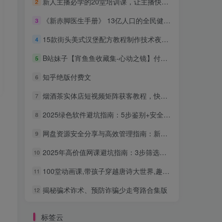
新人主播必学的20堂培训课，让主播快速成长的必学课程，帮你直播能力快速打造的实操方法
2
《新赤脚医生手册》 13亿人口的全民健康指导手册
3
15款街头美式汉堡配方教程制作技术夜市摆摊小吃创业视频商业课程
4
B站妹子【宵鱼鱼收藏集-心动之镜】付费充电合集，手慢无
5
知乎绝版付费文
6
烟酒茶实体店短视频矩阵获客教程，快速实现门店营收多翻N倍
7
2025绿色软件避坑指南：5步鉴别+安全获取，远离捆绑与病毒
8
网盘资源安全分享与高效管理指南：新手也能轻松上手
9
2025年高价值网课避坑指南：3步筛选稀缺优质资源，告别无效学习
10
100堂动画课,带孩子穿越唐诗大世界,趣味唐诗启蒙系统课程
11
揭秘骗术诈术、预防诈骗少走弯路合集版
12
标签云