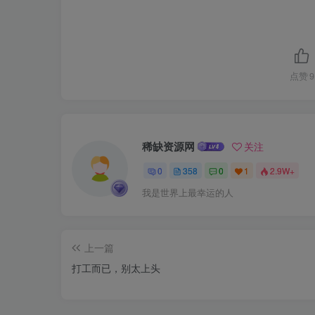
点赞
9
稀缺资源网
关注
0
358
0
1
2.9W+
我是世界上最幸运的人
上一篇
打工而已，别太上头