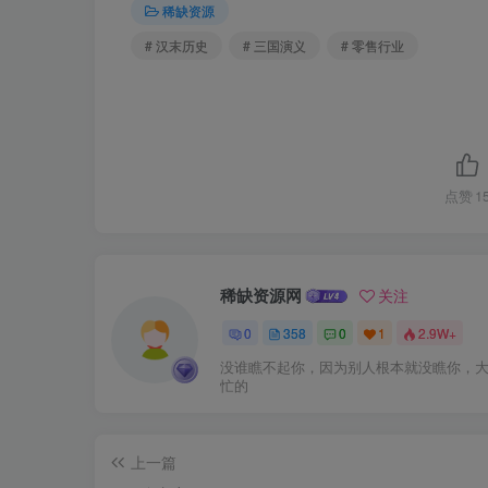
稀缺资源
# 汉末历史
# 三国演义
# 零售行业
点赞
1
稀缺资源网
关注
0
358
0
1
2.9W+
没谁瞧不起你，因为别人根本就没瞧你，
忙的
上一篇