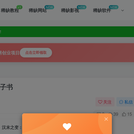
+1
NEW
NEW
NEW
稀缺教程
稀缺网站
稀缺影视
稀缺软件
！
你发掘！
！
你发掘！
网创业项目
点击立即领取
子书
关注
私信
0
39
15
汉末之变：曹操发迹与董卓之死电子书