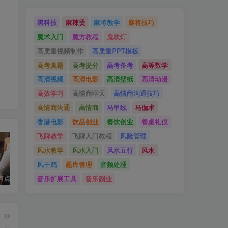
黑科技
麻辣烫
麻将教学
麻将技巧
魔术入门
魔方教程
鬼吹灯
高质量视频制作
高质量PPT模板
高考真题
高考提分
高考备考
高等数学
高清视频
高清电影
高清壁纸
高清动漫
高效学习
高情商聊天
高情商沟通技巧
高情商沟通
高情商
马甲线
马伽术
香港电影
饮品创业
餐饮创业
餐桌礼仪
飞牌教学
飞牌入门教程
风险管理
风水教学
风水入门
风水五行
风水
风干鸡
题库管理
音频处理
音乐扩展工具
音乐副业
这个瑜伽有点费鼻血，油管I’m ASMR TheJessieJiang瑜伽合集
免费印章制作神器：在线防伪印章与做旧印章轻松搞定
WeChat2PDF：微信公众号文章一键导出为 PDF（支持批量与普通网页链接）
篇