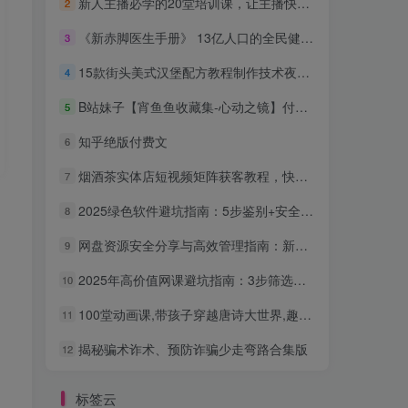
新人主播必学的20堂培训课，让主播快速成长的必学课程，帮你直播能力快速打造的实操方法
2
《新赤脚医生手册》 13亿人口的全民健康指导手册
3
15款街头美式汉堡配方教程制作技术夜市摆摊小吃创业视频商业课程
4
B站妹子【宵鱼鱼收藏集-心动之镜】付费充电合集，手慢无
5
知乎绝版付费文
6
烟酒茶实体店短视频矩阵获客教程，快速实现门店营收多翻N倍
7
2025绿色软件避坑指南：5步鉴别+安全获取，远离捆绑与病毒
8
网盘资源安全分享与高效管理指南：新手也能轻松上手
9
2025年高价值网课避坑指南：3步筛选稀缺优质资源，告别无效学习
10
100堂动画课,带孩子穿越唐诗大世界,趣味唐诗启蒙系统课程
11
了
揭秘骗术诈术、预防诈骗少走弯路合集版
12
标签云