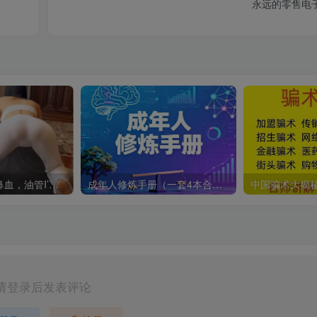
永远的零售电
这个瑜伽有点费鼻血，油管I’m ASMR TheJessieJiang瑜伽合集
成年人修炼手册（一套4本合订版）
请登录后发表评论