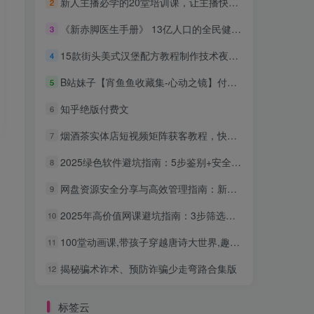
新人主播必学的20堂培训课，让主播快速成长的必学课程，帮你直播能力快速打造的实操方法
2
《新赤脚医生手册》 13亿人口的全民健康指导手册
3
15款街头美式汉堡配方教程制作技术夜市摆摊小吃创业视频商业课程
4
B站妹子【宵鱼鱼收藏集-心动之镜】付费充电合集，手慢无
5
知乎绝版付费文
6
烟酒茶实体店短视频矩阵获客教程，快速实现门店营收多翻N倍
7
2025绿色软件避坑指南：5步鉴别+安全获取，远离捆绑与病毒
8
网盘资源安全分享与高效管理指南：新手也能轻松上手
9
2025年高价值网课避坑指南：3步筛选稀缺优质资源，告别无效学习
10
。
100堂动画课,带孩子穿越唐诗大世界,趣味唐诗启蒙系统课程
11
揭秘骗术诈术、预防诈骗少走弯路合集版
12
标签云