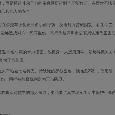
面，而是通过其弟子们的亲身经历得到了反复验证。在面对不法
自己和他人的安全：
神贵在公交车上制止三名小偷行窃，反遭对方持械围攻。在生命受
，最终造成对方一死两重伤，其行为被深圳市公安局认定为正当
中遭遇12名村霸的暴力侵害，他孤身一人运用所学，最终导致对方
其为正当防卫。
艳在火车站被七名持刀、持铁锹的歹徒围攻，她临危不乱，使用随
三伤，同样被检察院判定为正当防卫。
术在真实对抗中的惊人威力，更凸显了其在现实生活中保护生命