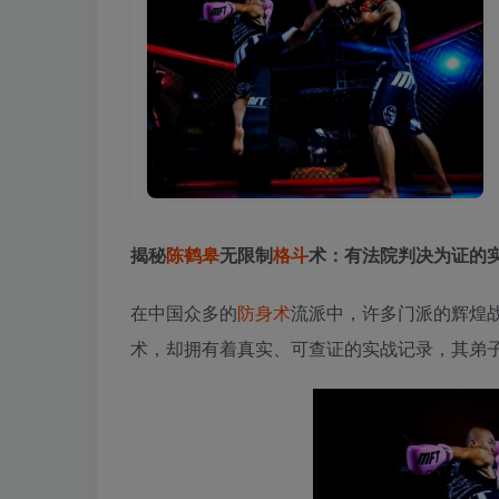
揭秘
陈鹤皋
无限制
格斗
术：有法院判决为证的
在中国众多的
防身术
流派中，许多门派的辉煌
术，却拥有着真实、可查证的实战记录，其弟