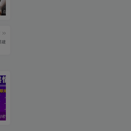
这个瑜伽有点费鼻血，油管I’m ASMR TheJessieJiang瑜伽合集
免费印章制作神器：在线防伪印章与做旧印章轻松搞定
WeChat2PDF：微信公众号文章一键导出为 PDF（支持批量与普通网页链接）
篇
搭建
高情商沟通与情绪管理：提升两性关系与人际技巧的心理学教程
AI数字人制作与实战课程，助你从零基础小白到AI数字人大神