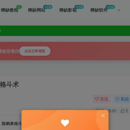
+1
NEW
NEW
NEW
稀缺教程
稀缺网站
稀缺影视
稀缺软件
！
你发掘！
！
你发掘！
网创业项目
点击立即领取
格斗术
关注
私信
0
61
5
陈鹤皋格斗术极厉害实用的无限制格斗术