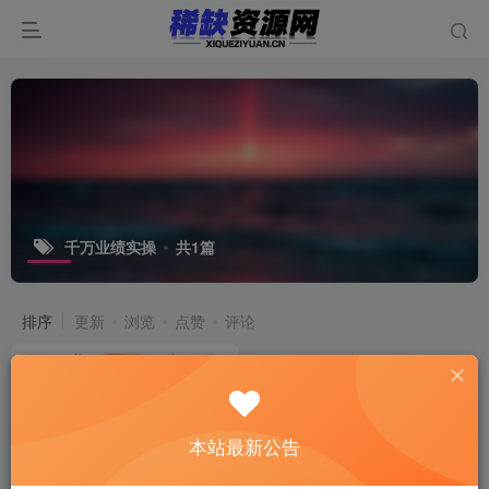
千万业绩实操
共1篇
排序
更新
浏览
点赞
评论
本站最新公告