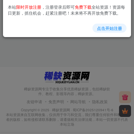
本站
限时开放注册
，注册登录后即可
免费下载
全站资源！资源每
【精】0-1000W医美高阶特训
日更新，抓住机会，赶紧注册吧！未来将不再开放免费下载。
营课程，美学与商业双赋能
免费资源
稀缺教程
点击开始注册
9个月前
37
稀缺资源网专注于收集分享优质稀缺资源，包括稀缺软
件、教程、影视等内容，稀缺资源。
友链申请
免责声明
网站导航
隐私政策
Copyright © 2025 ·
稀缺资源网
·
蜀ICP备2025120941号-6
本站资源来自互联网收集，仅供用于学习和交流，我们尊重任何软件和教程作
者的版权，如有侵权请联系删除，请遵循相关法律法规，本站一切资源不代表
本站立场