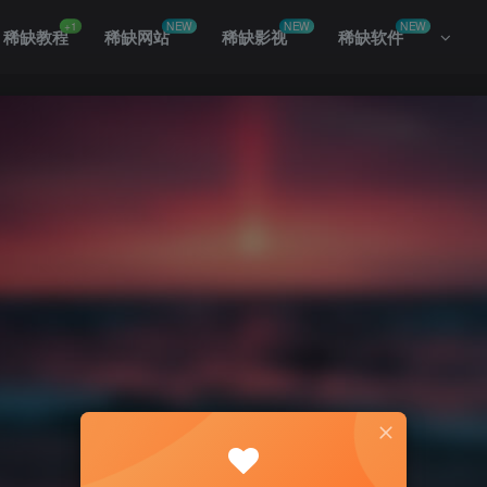
+1
NEW
NEW
NEW
稀缺教程
稀缺网站
稀缺影视
稀缺软件