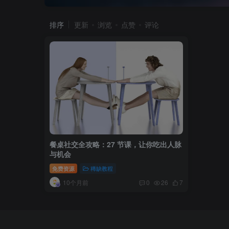
排序
更新
浏览
点赞
评论
餐桌社交全攻略：27 节课，让你吃出人脉
与机会
免费资源
稀缺教程
10个月前
0
26
7