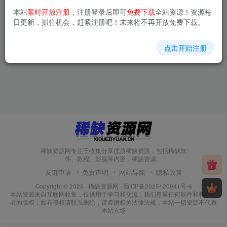
本站
限时开放注册
，注册登录后即可
免费下载
全站资源！资源每
创业成功的秘诀是什么
财务与税务双管齐下！助力企
日更新，抓住机会，赶紧注册吧！未来将不再开放免费下载。
业稳健增长的必修课
创业资讯
综合资讯
免费资源
稀缺教程
点击开始注册
9个月前
10个月前
45
108
稀缺资源网专注于收集分享优质稀缺资源，包括稀缺软
件、教程、影视等内容，稀缺资源。
友链申请
免责声明
网站导航
隐私政策
Copyright © 2025 ·
稀缺资源网
·
蜀ICP备2025120941号-6
本站资源来自互联网收集，仅供用于学习和交流，我们尊重任何软件和教程作
者的版权，如有侵权请联系删除，请遵循相关法律法规，本站一切资源不代表
本站立场