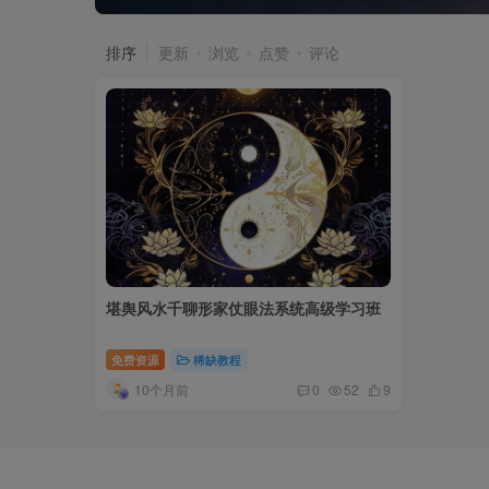
排序
更新
浏览
点赞
评论
堪舆风水千聊形家仗眼法系统高级学习班
免费资源
稀缺教程
10个月前
0
52
9