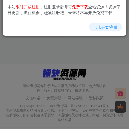
本站
限时开放注册
，注册登录后即可
免费下载
全站资源！资源每
秘制风干鸡、鸭舌、和酸辣白
日更新，抓住机会，赶紧注册吧！未来将不再开放免费下载。
卤鸭舌
免费资源
稀缺教程
点击开始注册
10个月前
43
稀缺资源网专注于收集分享优质稀缺资源，包括稀缺软
件、教程、影视等内容，稀缺资源。
友链申请
免责声明
网站导航
隐私政策
Copyright © 2025 ·
稀缺资源网
·
蜀ICP备2025120941号-6
本站资源来自互联网收集，仅供用于学习和交流，我们尊重任何软件和教程作
者的版权，如有侵权请联系删除，请遵循相关法律法规，本站一切资源不代表
本站立场