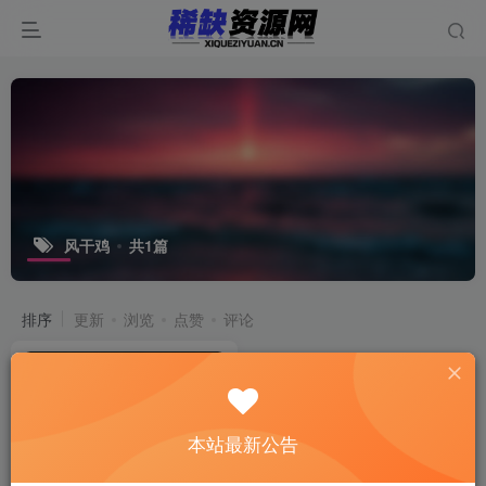
风干鸡
共1篇
排序
更新
浏览
点赞
评论
本站最新公告