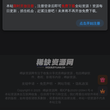
本站
限时开放注册
，注册登录后即可
免费下载
全站资源！资源每
【精】AI原创音乐课程，在家
日更新，抓住机会，赶紧注册吧！未来将不再开放免费下载。
可做的Ai副业，让Ai给所有人
一次新的创业机会
免费资源
稀缺教程
点击开始注册
10个月前
65
稀缺资源网专注于收集分享优质稀缺资源，包括稀缺软
件、教程、影视等内容，稀缺资源。
友链申请
免责声明
网站导航
隐私政策
Copyright © 2025 ·
稀缺资源网
·
蜀ICP备2025120941号-6
本站资源来自互联网收集，仅供用于学习和交流，我们尊重任何软件和教程作
者的版权，如有侵权请联系删除，请遵循相关法律法规，本站一切资源不代表
本站立场