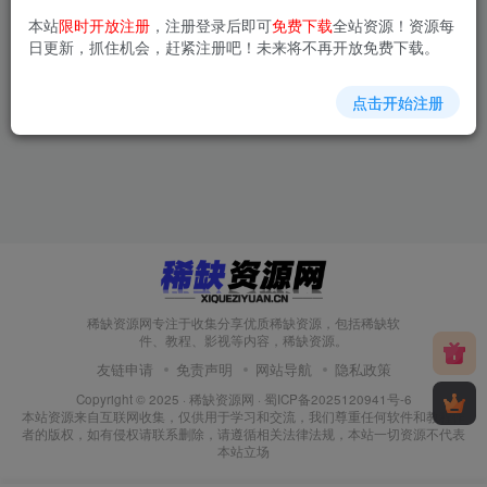
本站
限时开放注册
，注册登录后即可
免费下载
全站资源！资源每
用DeepSeek写爆文，日引
《喜马拉雅付费音频—知识提
日更新，抓住机会，赶紧注册吧！未来将不再开放免费下载。
300+创业粉，做知识付费每天
升类》合集【价值上千】
四位数变现(附详细实操教程)
免费资源
稀缺教程
免费资源
稀缺资源
点击开始注册
9个月前
10个月前
51
47
稀缺资源网专注于收集分享优质稀缺资源，包括稀缺软
件、教程、影视等内容，稀缺资源。
友链申请
免责声明
网站导航
隐私政策
Copyright © 2025 ·
稀缺资源网
·
蜀ICP备2025120941号-6
本站资源来自互联网收集，仅供用于学习和交流，我们尊重任何软件和教程作
者的版权，如有侵权请联系删除，请遵循相关法律法规，本站一切资源不代表
本站立场