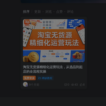
排序
更新
浏览
点赞
评论
淘宝无货源精细化运营玩法，从选品到起
店的全流程实操
免费资源
稀缺教程
9个月前
0
43
8