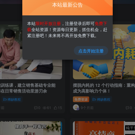
本站最新公告
本站
限时开放注册
，注册登录后即可
免费下
载
全站资源！资源每日更新，抓住机会，赶
紧注册吧！未来将不再开放免费下载。
点击开始注册
础训练课，建立销售基础专业能
摆脱内耗的 12 个行动指南：重
你在日常销售活动里游刃余
成为高影响力个体！
稀缺教程
免费资源
稀缺教程
月前
9个月前
0
61
15
0