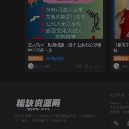
怼人话术，吵架模版，段子,让你我在吵架
《像高
中不再落下风
解
免费资源
稀缺资源
免费资源
10个月前
10
0
44
11
友链申请
Copyright ©
本站资源来
系删除，请
稀缺资源网专注于收集分享优质稀缺资源，包括稀缺软
件、教程、影视等内容，稀缺资源。