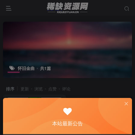
怀旧金曲
共1篇
排序
更新
浏览
点赞
评论
本站最新公告