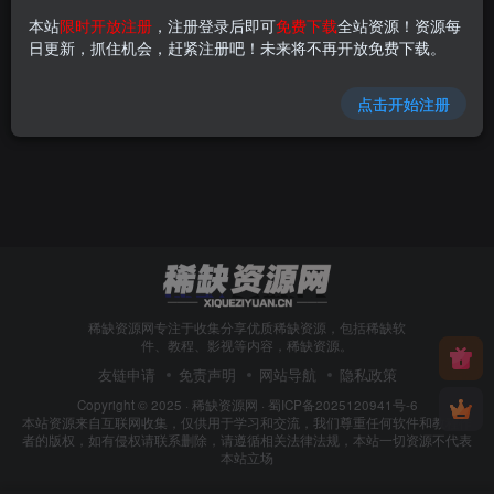
本站
限时开放注册
，注册登录后即可
免费下载
全站资源！资源每
60-90年代经典老歌精选100首
日更新，抓住机会，赶紧注册吧！未来将不再开放免费下载。
免费资源
稀缺资源
点击开始注册
10个月前
38
稀缺资源网专注于收集分享优质稀缺资源，包括稀缺软
件、教程、影视等内容，稀缺资源。
友链申请
免责声明
网站导航
隐私政策
Copyright © 2025 ·
稀缺资源网
·
蜀ICP备2025120941号-6
本站资源来自互联网收集，仅供用于学习和交流，我们尊重任何软件和教程作
者的版权，如有侵权请联系删除，请遵循相关法律法规，本站一切资源不代表
本站立场