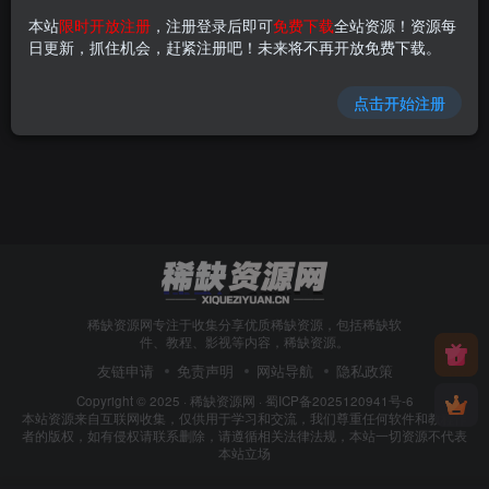
本站
限时开放注册
，注册登录后即可
免费下载
全站资源！资源每
100堂动画课,带孩子穿越唐诗
日更新，抓住机会，赶紧注册吧！未来将不再开放免费下载。
大世界,趣味唐诗启蒙系统课程
免费资源
稀缺资源
点击开始注册
9个月前
70
稀缺资源网专注于收集分享优质稀缺资源，包括稀缺软
件、教程、影视等内容，稀缺资源。
友链申请
免责声明
网站导航
隐私政策
Copyright © 2025 ·
稀缺资源网
·
蜀ICP备2025120941号-6
本站资源来自互联网收集，仅供用于学习和交流，我们尊重任何软件和教程作
者的版权，如有侵权请联系删除，请遵循相关法律法规，本站一切资源不代表
本站立场