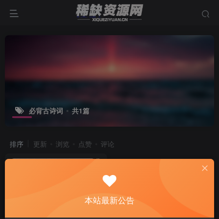
必背古诗词
共1篇
排序
更新
浏览
点赞
评论
本站最新公告