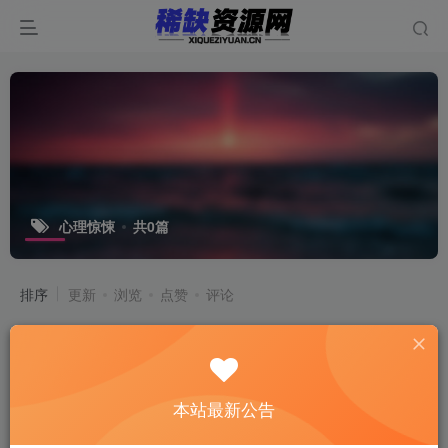
心理惊悚
共0篇
排序
更新
浏览
点赞
评论
本站最新公告