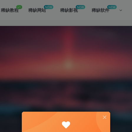
+1
NEW
NEW
NEW
稀缺教程
稀缺网站
稀缺影视
稀缺软件