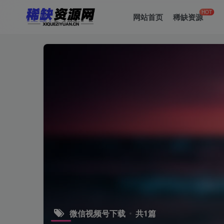
HOT
网站首页
稀缺资源
微信视频号下载
共1篇