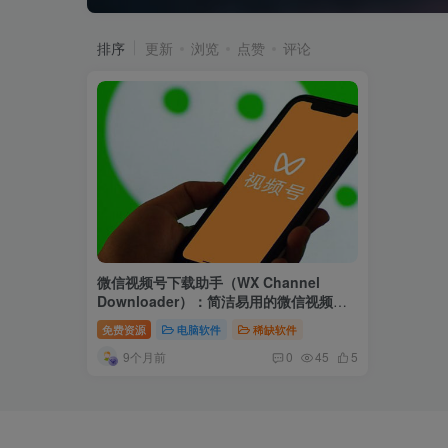
排序
更新
浏览
点赞
评论
微信视频号下载助手（WX Channel
Downloader）：简洁易用的微信视频号
本地下载与管理工具
免费资源
电脑软件
稀缺软件
9个月前
0
45
5