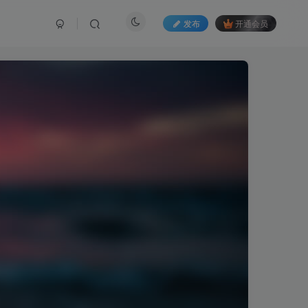
发布
开通会员