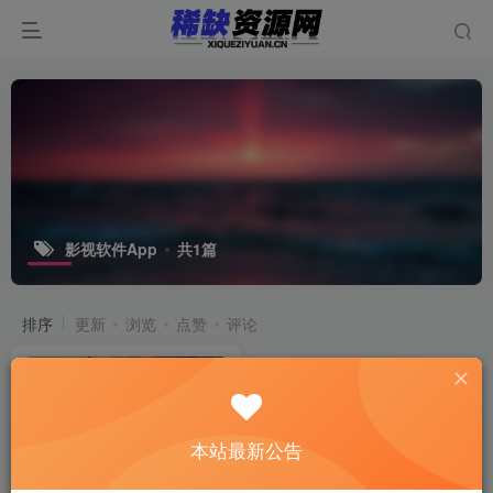
影视软件App
共1篇
排序
更新
浏览
点赞
评论
本站最新公告