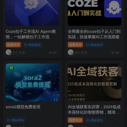
Coze扣子工作流Ai Agent教
全网最全的coze扣子从入门到
程，一站解锁扣子工作流
实战，快速掌握AI工作流搭建
免费资源
稀缺教程
免费资源
稀缺教程
9个月前
9个月前
42
38
sora2模型免费使用
AI全域获客实训营，2025低成
本高转化的智能营销，精准找
客，高效营销
稀缺网站
免费资源
稀缺教程