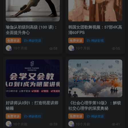
瑜伽从初级到高级 (100 课)：
韩国女团歌舞视频：57部4K高
全面提升身心
清60FPS
免费资源
稀缺资源
免费资源
稀缺影视
10个月前
10个月前
58
55
好讲师从0到1：打造明星讲师
《社会心理学第10版》：解锁
秘籍
社交心理学的深度奥秘
免费资源
稀缺教程
免费资源
稀缺资源
10个月前
10个月前
59
41