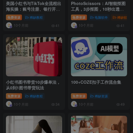
美国小红书与TikTok全流程出
PhotoScissors：AI智能抠图
海实操：账号注册、银行开
工具，3步抠图，10秒出透明
户、税务与货款回国全攻略
背景图，支持边缘优化与多格
免费资源
稀缺教程
免费资源
电脑软件
稀缺软件
式导出！
10个月前
10个月前
41
41
小红书图书带货10步爆单法，
100+COZE扣子工作流合集
从0到1图书带货玩法
免费资源
稀缺教程
免费资源
稀缺资源
10个月前
10个月前
34
49